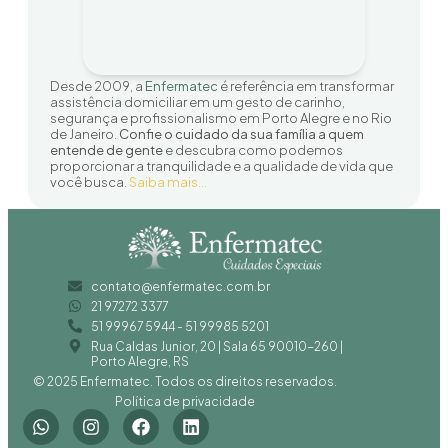
Desde 2009, a
Enfermatec
é referência em transformar
assistência domiciliar em um gesto de carinho,
segurança e profissionalismo em Porto Alegre e no Rio
de Janeiro
.
Confie o cuidado da sua família a quem
entende de gente
e descubra como podemos
proporcionar a tranquilidade e a qualidade de vida que
você busca
.
Saiba mais…
contato@enfermatec.com.br
21 97272 3377
51 99967 5944 - 51 99985 5201
Rua Caldas Junior, 20 | Sala 65 90010-260 |
Porto Alegre, RS
© 2025 Enfermatec. Todos os direitos reservados.
Política de privacidade